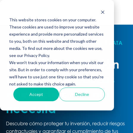
This website stores cookies on your computer.
These cookies are used to improve your website
experience and provide more personalized services
to you, both on this website and through other
● E-BOOK GRATUITO ● DESCARGA INMEDIATA
media. To find out more about the cookies we use,
see our Privacy Policy.
Protege tu inversión
We won't track your information when you visit our
site. But in order to comply with your preferences,
con las
dos pólizas
we'll have to use just one tiny cookie so that you're
not asked to make this choice again.
que todo contrato
Accept
Decline
necesita
Descubre cómo proteger tu inversión, reducir riesgos
contractuales y garantizar el cumplimiento de tus